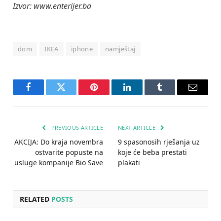
Izvor: www.enterijer.ba
dom
IKEA
iphone
namještaj
Facebook
Twitter
Pinterest
LinkedIn
Tumblr
Email
PREVIOUS ARTICLE
NEXT ARTICLE
AKCIJA: Do kraja novembra
9 spasonosih rješanja uz
ostvarite popuste na
koje će beba prestati
usluge kompanije Bio Save
plakati
RELATED
POSTS