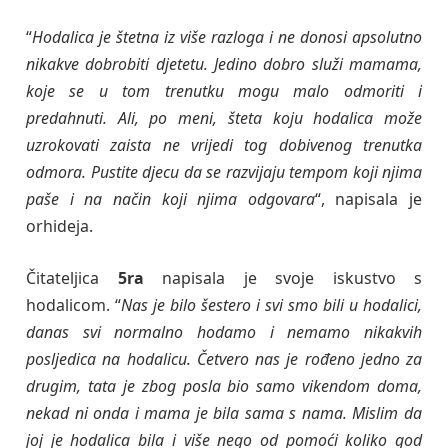
“
Hodalica je štetna iz više razloga i ne donosi apsolutno
nikakve dobrobiti djetetu. Jedino dobro služi mamama,
koje se u tom trenutku mogu malo odmoriti i
predahnuti. Ali, po meni, šteta koju hodalica može
uzrokovati zaista ne vrijedi tog dobivenog trenutka
odmora. Pustite djecu da se razvijaju tempom koji njima
paše i na način koji njima odgovara
“, napisala je
orhideja.
Čitateljica
5ra
napisala je svoje iskustvo s
hodalicom. “
Nas je bilo šestero i svi smo bili u hodalici,
danas svi normalno hodamo i nemamo nikakvih
posljedica na hodalicu. Četvero nas je rođeno jedno za
drugim, tata je zbog posla bio samo vikendom doma,
nekad ni onda i mama je bila sama s nama. Mislim da
joj je hodalica bila i više nego od pomoći koliko god