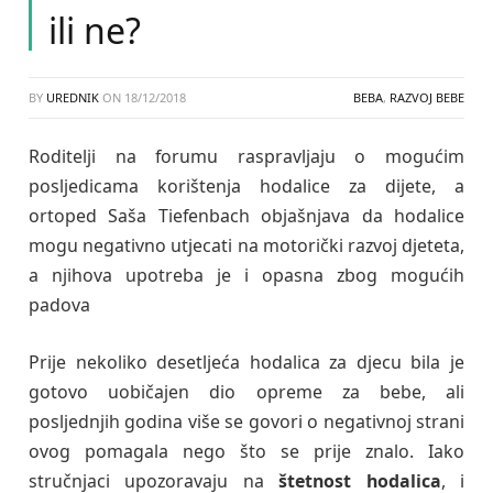
ili ne?
BY
UREDNIK
ON
18/12/2018
BEBA
,
RAZVOJ BEBE
Roditelji na forumu raspravljaju o mogućim
posljedicama korištenja hodalice za dijete, a
ortoped Saša Tiefenbach objašnjava da hodalice
mogu negativno utjecati na motorički razvoj djeteta,
a njihova upotreba je i opasna zbog mogućih
padova
Prije nekoliko desetljeća hodalica za djecu bila je
gotovo uobičajen dio opreme za bebe, ali
posljednjih godina više se govori o negativnoj strani
ovog pomagala nego što se prije znalo. Iako
stručnjaci upozoravaju na
štetnost hodalica
, i