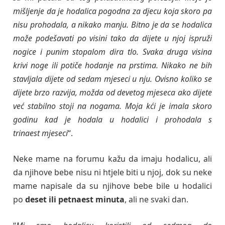
mišljenje da je hodalica pogodna za djecu koja skoro pa
nisu prohodala, a nikako manju. Bitno je da se hodalica
može podešavati po visini tako da dijete u njoj ispruži
nogice i punim stopalom dira tlo. Svaka druga visina
krivi noge ili potiče hodanje na prstima. Nikako ne bih
stavljala dijete od sedam mjeseci u nju. Ovisno koliko se
dijete brzo razvija, možda od devetog mjeseca ako dijete
već stabilno stoji na nogama. Moja kći je imala skoro
godinu kad je hodala u hodalici i prohodala s
trinaest mjeseci
“.
Neke mame na forumu kažu da imaju hodalicu, ali
da njihove bebe nisu ni htjele biti u njoj, dok su neke
mame napisale da su njihove bebe bile u hodalici
po
deset ili petnaest minuta
, ali ne svaki dan.