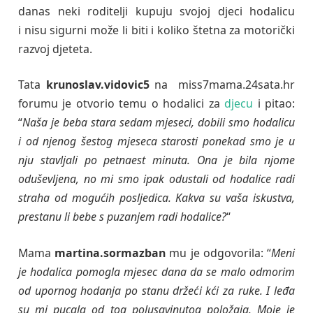
danas neki roditelji kupuju svojoj djeci hodalicu
i nisu sigurni može li biti i koliko štetna za motorički
razvoj djeteta.
Tata
krunoslav.vidovic5
na miss7mama.24sata.hr
forumu je otvorio temu o hodalici za
djecu
i pitao:
“
Naša je beba stara sedam mjeseci, dobili smo hodalicu
i od njenog šestog mjeseca starosti ponekad smo je u
nju stavljali po petnaest minuta. Ona je bila njome
oduševljena, no mi smo ipak odustali od hodalice radi
straha od mogućih posljedica. Kakva su vaša iskustva,
prestanu li bebe s puzanjem radi hodalice?
“
Mama
martina.sormazban
mu je odgovorila: “
Meni
je hodalica pomogla mjesec dana da se malo odmorim
od upornog hodanja po stanu držeći kći za ruke. I leđa
su mi pucala od tog polusavinutog položaja. Moje je