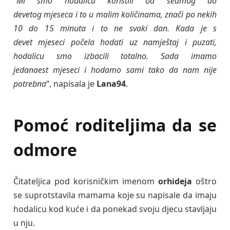
“
Mi smo hodalicu koristili od sedmog do
devetog mjeseca i to u malim količinama, znači po nekih
10 do 15 minuta i to ne svaki dan. Kada je s
devet mjeseci počela hodati uz namještaj i puzati,
hodalicu smo izbacili totalno. Sada imamo
jedanaest mjeseci i hodamo sami tako da nam nije
potrebna
“, napisala je
Lana94
.
Pomoć roditeljima da se
odmore
Čitateljica pod korisničkim imenom
orhideja
oštro
se suprotstavila mamama koje su napisale da imaju
hodalicu kod kuće i da ponekad svoju djecu stavljaju
u nju.