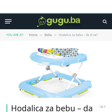
YOU ARE AT:
Home
Beba
Hodalica za bebu – da ili ne?
»
»
Hodalica za bebu – da
0