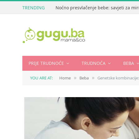
TRENDING
Noćno presvlačenje bebe: savjeti za mir
PRIJE TRUDNOĆE
TRUDNOĆA
BEBA
YOU ARE AT:
Home
Beba
Genetske kombinacije: 
»
»