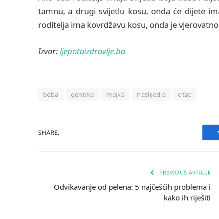
tamnu, a drugi svijetlu kosu, onda će dijete ima
roditelja ima kovrdžavu kosu, onda je vjerovatno 
Izvor:
ljepotaizdravlje.ba
beba
gentika
majka
naslijedje
otac
SHARE.
PREVIOUS ARTICLE
Odvikavanje od pelena: 5 najčešćih problema i
kako ih riješiti