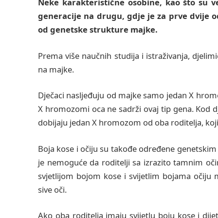
Neke karakteristične osobine, kao što su ve
generacije na drugu, gdje je za prve dvije o
od genetske strukture majke.
Prema više naučnih studija i istraživanja, djelimi
na majke.
Dječaci nasljeđuju od majke samo jedan X hromoz
X hromozomi oca ne sadrži ovaj tip gena. Kod dj
dobijaju jedan X hromozom od oba roditelja, koji
Boja kose i očiju su takođe određene genetskim
je nemoguće da roditelji sa izrazito tamnim očim
svjetlijom bojom kose i svijetlim bojama očiju m
sive oči.
Ako oba roditelja imaju svijetlu boju kose i dije