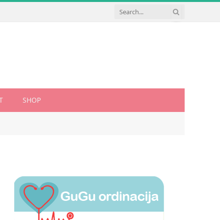
T
SHOP