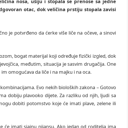
ličina nosa, ušiju i stopala se prenose sa jedne
dgovoran otac, dok veličina prstiju stopala zavisi
čno je potvrđeno da ćerke više liče na očeve, a sinovi
om, bogat materijal koji određuje fizički izgled, dok
evojčica, međutim, situacija je sasvim drugačija. One
 im omogućava da liče i na majku i na oca.
 kombinacijama. Evo nekih bioloških zakona – Gotovo
a dobiju plavooko dijete. Za razliku od njih, ljudi sa
ogu dobiti potomstvo koje će imati plave, zelene ili
te će imati sjajnu nijansu. Ako jedan od roditelja ima