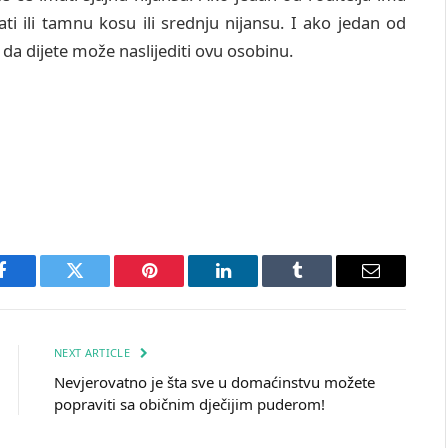
ti ili tamnu kosu ili srednju nijansu. I ako jedan od
da dijete može naslijediti ovu osobinu.
Facebook
Twitter
Pinterest
LinkedIn
Tumblr
Email
NEXT ARTICLE
Nevjerovatno je šta sve u domaćinstvu možete
popraviti sa običnim dječijim puderom!