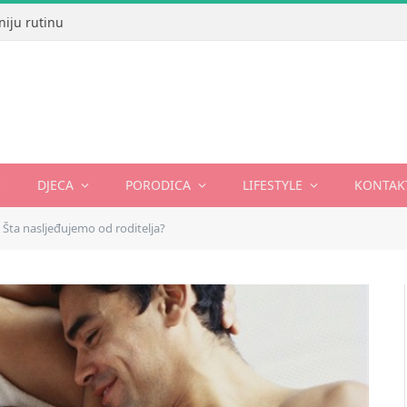
niju rutinu
DJECA
PORODICA
LIFESTYLE
KONTAK
Šta nasljeđujemo od roditelja?