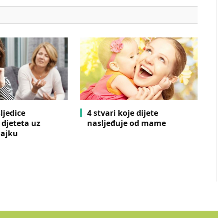
ljedice
4 stvari koje dijete
 djeteta uz
nasljeđuje od mame
majku