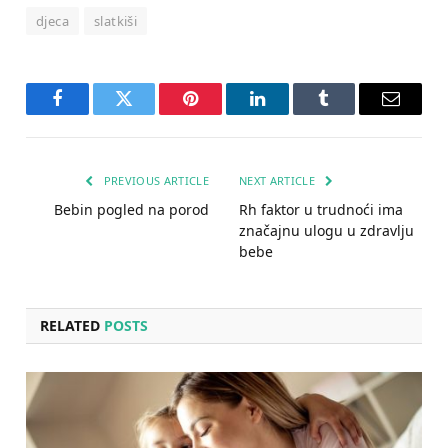
djeca
slatkiši
Facebook
Twitter
Pinterest
LinkedIn
Tumblr
Email
PREVIOUS ARTICLE
NEXT ARTICLE
Bebin pogled na porod
Rh faktor u trudnoći ima
značajnu ulogu u zdravlju
bebe
RELATED
POSTS