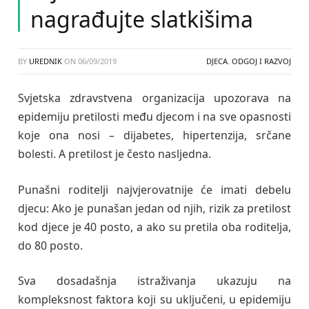
nagrađujte slatkišima
BY
UREDNIK
ON
06/09/2019
DJECA
,
ODGOJ I RAZVOJ
Svjetska zdravstvena organizacija upozorava na
epidemiju pretilosti među djecom i na sve opasnosti
koje ona nosi – dijabetes, hipertenzija, srčane
bolesti. A pretilost je često nasljedna.
Punašni roditelji najvjerovatnije će imati debelu
djecu: Ako je punašan jedan od njih, rizik za pretilost
kod djece je 40 posto, a ako su pretila oba roditelja,
do 80 posto.
Sva dosadašnja istraživanja ukazuju na
kompleksnost faktora koji su uključeni, u epidemiju