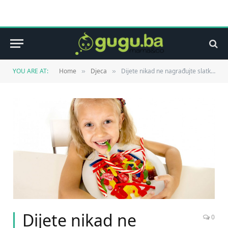
YOU ARE AT:
Home
Djeca
Dijete nikad ne nagrađujte slatkišima
»
»
Dijete nikad ne
0