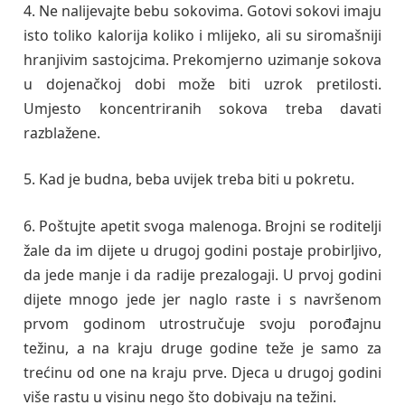
4. Ne nalijevajte bebu sokovima. Gotovi sokovi imaju
isto toliko kalorija koliko i mlijeko, ali su siromašniji
hranjivim sastojcima. Prekomjerno uzimanje sokova
u dojenačkoj dobi može biti uzrok pretilosti.
Umjesto koncentriranih sokova treba davati
razblažene.
5. Kad je budna, beba uvijek treba biti u pokretu.
6. Poštujte apetit svoga malenoga. Brojni se roditelji
žale da im dijete u drugoj godini postaje probirljivo,
da jede manje i da radije prezalogaji. U prvoj godini
dijete mnogo jede jer naglo raste i s navršenom
prvom godinom utrostručuje svoju porođajnu
težinu, a na kraju druge godine teže je samo za
trećinu od one na kraju prve. Djeca u drugoj godini
više rastu u visinu nego što dobivaju na težini.