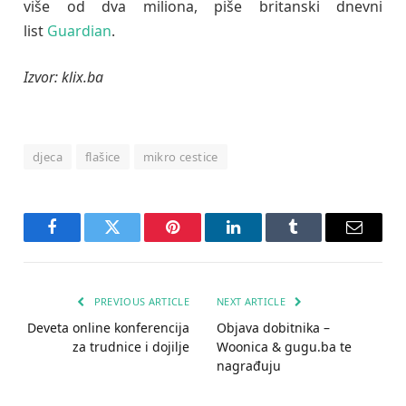
više od dva miliona, piše britanski dnevni
list
Guardian
.
Izvor: klix.ba
djeca
flašice
mikro cestice
Facebook
Twitter
Pinterest
LinkedIn
Tumblr
Email
PREVIOUS ARTICLE
NEXT ARTICLE
Deveta online konferencija
Objava dobitnika –
za trudnice i dojilje
Woonica & gugu.ba te
nagrađuju