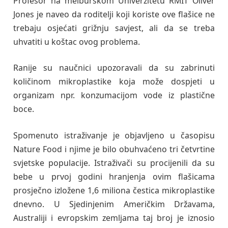
Profesor na melburškom Univerzitetu RMIT Oliver
Jones je naveo da roditelji koji koriste ove flašice ne
trebaju osjećati grižnju savjest, ali da se treba
uhvatiti u koštac ovog problema.
Ranije su naučnici upozoravali da su zabrinuti
količinom mikroplastike koja može dospjeti u
organizam npr. konzumacijom vode iz plastične
boce.
Spomenuto istraživanje je objavljeno u časopisu
Nature Food i njime je bilo obuhvaćeno tri četvrtine
svjetske populacije. Istraživači su procijenili da su
bebe u prvoj godini hranjenja ovim flašicama
prosječno izložene 1,6 miliona čestica mikroplastike
dnevno. U Sjedinjenim Američkim Državama,
Australiji i evropskim zemljama taj broj je iznosio