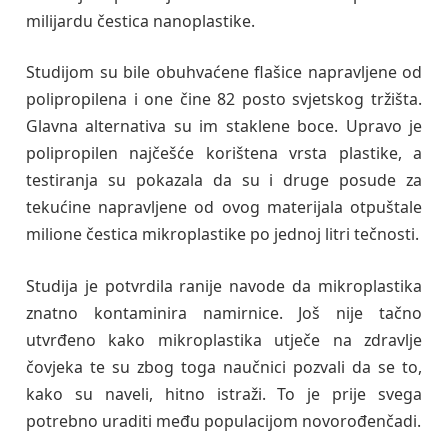
milijardu čestica nanoplastike.
Studijom su bile obuhvaćene flašice napravljene od
polipropilena i one čine 82 posto svjetskog tržišta.
Glavna alternativa su im staklene boce. Upravo je
polipropilen najčešće korištena vrsta plastike, a
testiranja su pokazala da su i druge posude za
tekućine napravljene od ovog materijala otpuštale
milione čestica mikroplastike po jednoj litri tečnosti.
Studija je potvrdila ranije navode da mikroplastika
znatno kontaminira namirnice. Još nije tačno
utvrđeno kako mikroplastika utječe na zdravlje
čovjeka te su zbog toga naučnici pozvali da se to,
kako su naveli, hitno istraži. To je prije svega
potrebno uraditi među populacijom novorođenčadi.