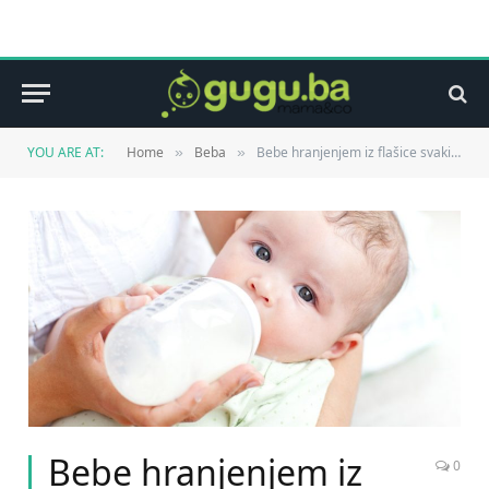
YOU ARE AT:
Home
Beba
Bebe hranjenjem iz flašice svaki dan progutaju milione čestica mikroplastike
»
»
Bebe hranjenjem iz
0