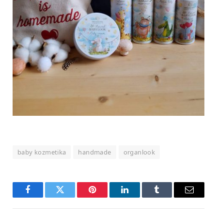
baby kozmetika
handmade
organlook
Facebook
Twitter
Pinterest
LinkedIn
Tumblr
Email