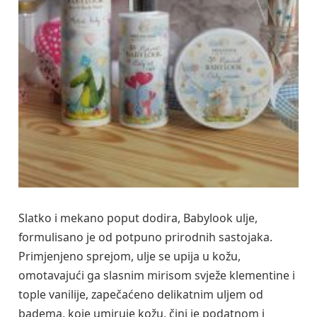
Slatko i mekano poput dodira, Babylook ulje,
formulisano je od potpuno prirodnih sastojaka.
Primjenjeno sprejom, ulje se upija u kožu,
omotavajući ga slasnim mirisom svježe klementine i
tople vanilije, zapečaćeno delikatnim uljem od
badema, koje umiruje kožu, čini je podatnom i