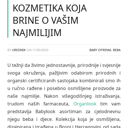
KOZMETIKA KOJA
BRINE O VAŠIM
NAJMILIJIM
BY
UREDNIK
ON
11/05/2020
BABY OPREMA
,
BEBA
U težnji da živimo jednostavnije, prirodnije i svjesnije
svoga okruženja, pažljivim odabirom prirodnih i
organski certificiranih sastojaka kombinirali smo ih
u ručno rađene i posebno osmišljene proizvode za
naše najmilije. Nakon višegodišnjeg istraživanja,
trudom naših farmaceuta,
Organlook
tim vam
predstavlja Babylook asortiman za cjelodnevnu
njegu beba i djece. Kolekcija koja je osmišljena,
dizajnirana i izrađena u Bosni i Hercegovini, od sada