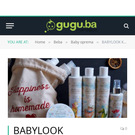
YOU ARE AT:
Home
Beba
Baby oprema
BABYLOOK KOZMETIKA KOJA BRINE O VAŠIM NAJMILIJIM
»
»
»
BABYLOOK
0