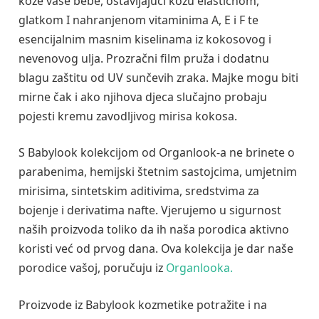
kože vaše bebe, ostavljajući kožu elastičnom,
glatkom I nahranjenom vitaminima A, E i F te
esencijalnim masnim kiselinama iz kokosovog i
nevenovog ulja. Prozračni film pruža i dodatnu
blagu zaštitu od UV sunčevih zraka. Majke mogu biti
mirne čak i ako njihova djeca slučajno probaju
pojesti kremu zavodljivog mirisa kokosa.
S Babylook kolekcijom od Organlook-a ne brinete o
parabenima, hemijski štetnim sastojcima, umjetnim
mirisima, sintetskim aditivima, sredstvima za
bojenje i derivatima nafte. Vjerujemo u sigurnost
naših proizvoda toliko da ih naša porodica aktivno
koristi već od prvog dana. Ova kolekcija je dar naše
porodice vašoj, poručuju iz
Organlooka.
Proizvode iz Babylook kozmetike potražite i na