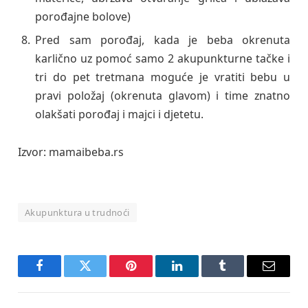
porođajne bolove)
Pred sam porođaj, kada je beba okrenuta
karlično uz pomoć samo 2 akupunkturne tačke i
tri do pet tretmana moguće je vratiti bebu u
pravi položaj (okrenuta glavom) i time znatno
olakšati porođaj i majci i djetetu.
Izvor: mamaibeba.rs
Akupunktura u trudnoći
Facebook
Twitter
Pinterest
LinkedIn
Tumblr
Email