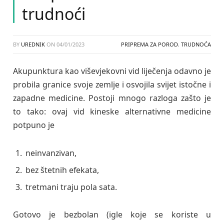
trudnoći
BY
UREDNIK
ON
04/01/2023
PRIPREMA ZA POROD
,
TRUDNOĆA
Akupunktura kao viševjekovni vid liječenja odavno je
probila granice svoje zemlje i osvojila svijet istočne i
zapadne medicine. Postoji mnogo razloga zašto je
to tako: ovaj vid kineske alternativne medicine
potpuno je
neinvanzivan,
bez štetnih efekata,
tretmani traju pola sata.
Gotovo je bezbolan (igle koje se koriste u