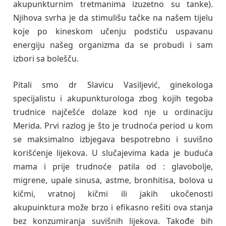
akupunkturnim tretmanima izuzetno su tanke).
Njihova svrha je da stimulišu tačke na našem tijelu
koje po kineskom učenju podstiču uspavanu
energiju našeg organizma da se probudi i sam
izbori sa bolešču.
Pitali smo dr Slavicu Vasiljević, ginekologa
specijalistu i akupunkturologa zbog kojih tegoba
trudnice najčešće dolaze kod nje u ordinaciju
Merida. Prvi razlog je što je trudnoća period u kom
se maksimalno izbjegava bespotrebno i suvišno
korišćenje lijekova. U slučajevima kada je buduća
mama i prije trudnoće patila od : glavobolje,
migrene, upale sinusa, astme, bronhitisa, bolova u
kičmi, vratnoj kičmi ili jakih ukočenosti
akupuinktura može brzo i efikasno rešiti ova stanja
bez konzumiranja suvišnih lijekova. Takođe bih