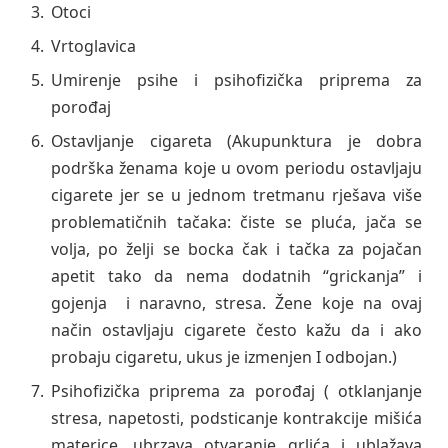
Otoci
Vrtoglavica
Umirenje psihe i psihofizička priprema za
porođaj
Ostavljanje cigareta (Akupunktura je dobra
podrška ženama koje u ovom periodu ostavljaju
cigarete jer se u jednom tretmanu rješava više
problematičnih tačaka: čiste se pluća, jača se
volja, po želji se bocka čak i tačka za pojačan
apetit tako da nema dodatnih “grickanja” i
gojenja i naravno, stresa. Žene koje na ovaj
način ostavljaju cigarete često kažu da i ako
probaju cigaretu, ukus je izmenjen I odbojan.)
Psihofizička priprema za porođaj ( otklanjanje
stresa, napetosti, podsticanje kontrakcije mišića
materice, ubrzava otvaranje grlića i ublažava