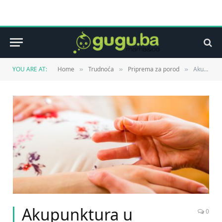
YOU ARE AT:
Home
Trudnoća
Priprema za porod
Akupunktura u trudnoći
»
»
»
Akupunktura u
0