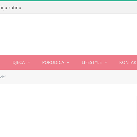
niju rutinu
DJECA
PORODICA
LIFESTYLE
KONTAK
vic"