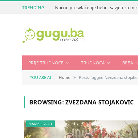
TRENDING
Noćno presvlačenje bebe: savjeti za mir
PRIJE TRUDNOĆE
TRUDNOĆA
BEBA
YOU ARE AT:
Home
Posts Tagged "zvezdana stojako
»
BROWSING:
ZVEZDANA STOJAKOVIC
MAME I GRAD