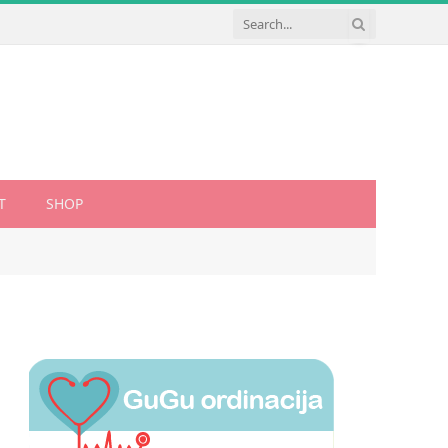
T
SHOP