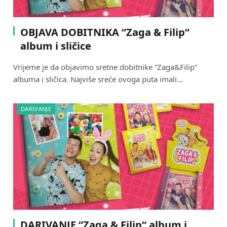
OBJAVA DOBITNIKA “Zaga & Filip“
album i sličice
Vrijeme je da objavimo sretne dobitnike “Zaga&Filip”
albuma i sličica. Najviše sreće ovoga puta imali…
DARIVANJE
DARIVANJE “Zaga & Filip“ album i