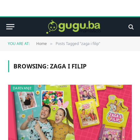
YOU ARE AT:
Home
Posts Tagged "zaga i filip"
»
BROWSING:
ZAGA I FILIP
DARIVANJE