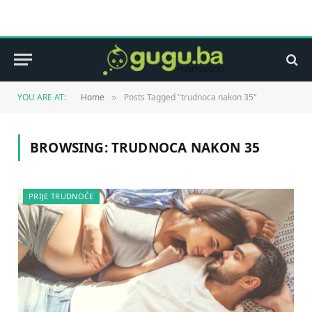
YOU ARE AT:
Home
Posts Tagged "trudnoca nakon 35"
»
BROWSING:
TRUDNOCA NAKON 35
PRIJE TRUDNOĆE