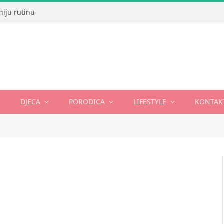
niju rutinu
DJECA
PORODICA
LIFESTYLE
KONTAK