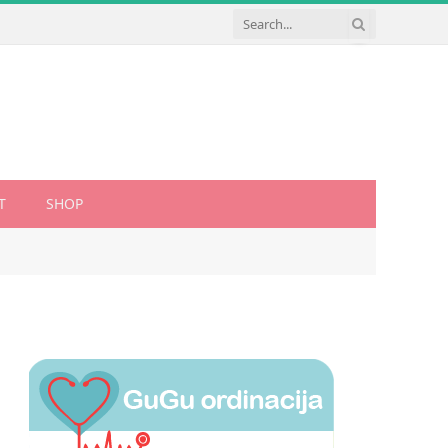
T
SHOP