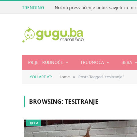
TRENDING
Noćno presvlačenje bebe: savjeti za mir
PRIJE TRUDNOĆE
TRUDNOĆA
BEBA
YOU ARE AT:
Home
Posts Tagged "tesitranje"
»
BROWSING:
TESITRANJE
DJECA