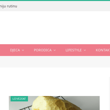
niju rutinu
DJECA
PORODICA
LIFESTYLE
KONTAK
LOVE2EAT