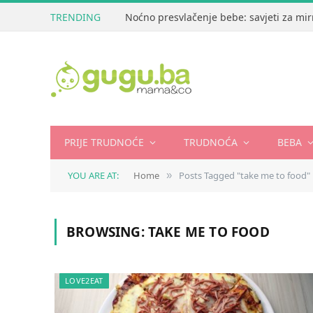
TRENDING
Noćno presvlačenje bebe: savjeti za mir
PRIJE TRUDNOĆE
TRUDNOĆA
BEBA
YOU ARE AT:
Home
Posts Tagged "take me to food"
»
BROWSING:
TAKE ME TO FOOD
LOVE2EAT