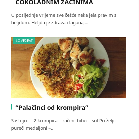
ČOKOLADNIM ZAČINIMA
U posljednje vrijeme sve češće neka jela pravim s
heljdom. Heljda je zdrava i lagana,…
LOVE2EAT
“Palačinci od krompira”
Sastojci: – 2 krompira – začini: biber i sol Po želji: –
pureći medaljoni –…