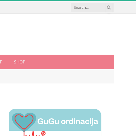
T
SHOP