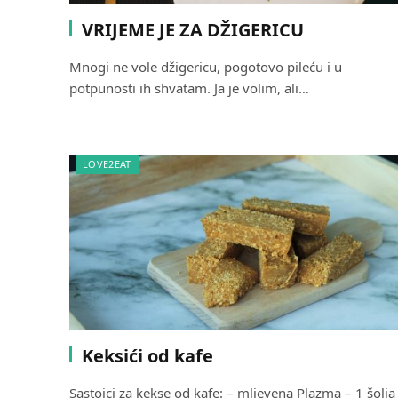
VRIJEME JE ZA DŽIGERICU
Mnogi ne vole džigericu, pogotovo pileću i u
potpunosti ih shvatam. Ja je volim, ali…
LOVE2EAT
Keksići od kafe
Sastojci za kekse od kafe: – mljevena Plazma – 1 šolja