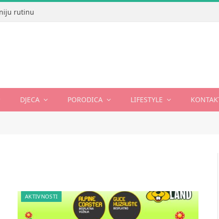
niju rutinu
DJECA
PORODICA
LIFESTYLE
KONTAK
AKTIVNOSTI