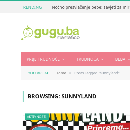
TRENDING
Noćno presvlačenje bebe: savjeti za mir
PRIJE TRUDNOĆE
TRUDNOĆA
BEBA
YOU ARE AT:
Home
Posts Tagged "sunnyland"
»
BROWSING:
SUNNYLAND
AKTIVNOSTI