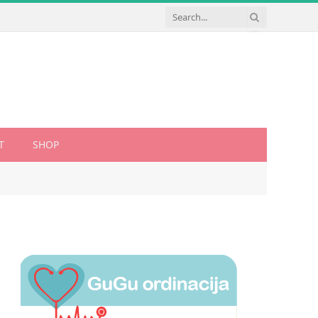
T
SHOP