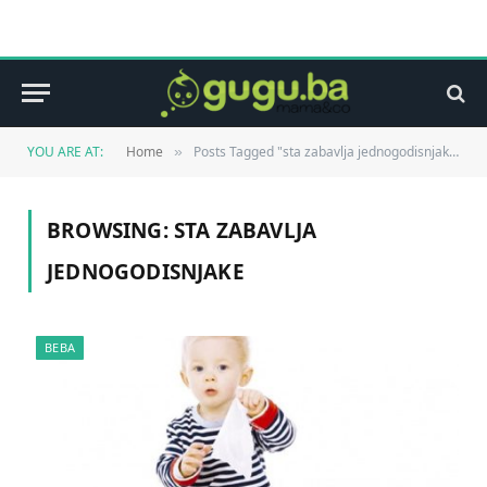
YOU ARE AT:
Home
Posts Tagged "sta zabavlja jednogodisnjake"
»
BROWSING:
STA ZABAVLJA
JEDNOGODISNJAKE
BEBA