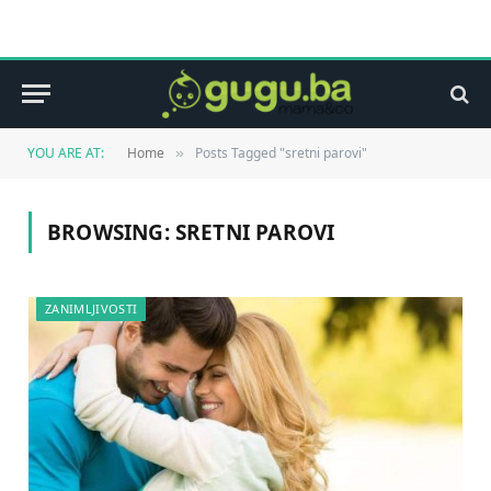
YOU ARE AT:
Home
Posts Tagged "sretni parovi"
»
BROWSING:
SRETNI PAROVI
ZANIMLJIVOSTI