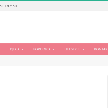
niju rutinu
DJECA
PORODICA
LIFESTYLE
KONTAK