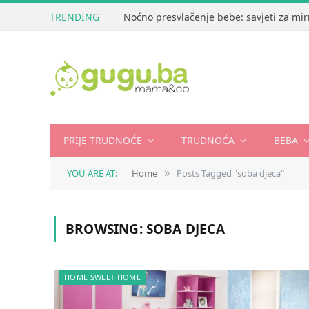
TRENDING
Noćno presvlačenje bebe: savjeti za mir
PRIJE TRUDNOĆE
TRUDNOĆA
BEBA
YOU ARE AT:
Home
Posts Tagged "soba djeca"
»
BROWSING:
SOBA DJECA
HOME SWEET HOME