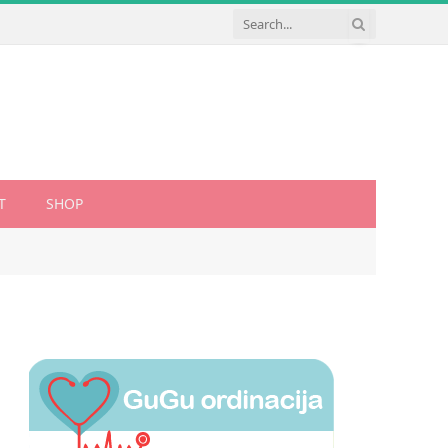
T
SHOP