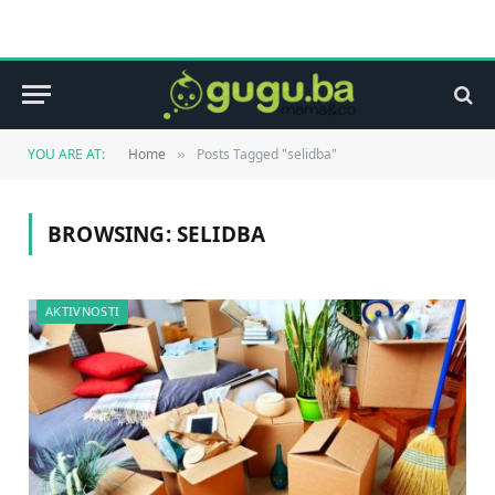
YOU ARE AT:
Home
Posts Tagged "selidba"
»
BROWSING:
SELIDBA
AKTIVNOSTI