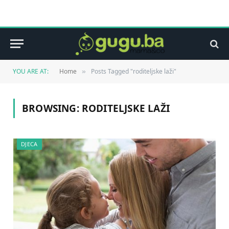
YOU ARE AT:
Home
Posts Tagged "roditeljske laži"
»
BROWSING:
RODITELJSKE LAŽI
DJECA