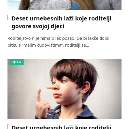
Deset urnebesnih laži koje roditelji
govore svojoj djeci
Roditeljstvo nije nimalo lak posao. Da bi lakše dobili
bitku s “malim čudovištima”, roditelji se…
DJECA
Deset urnebesnih laži koje roditelji