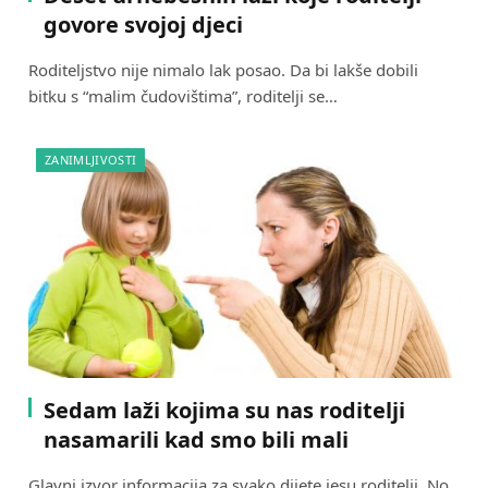
govore svojoj djeci
Roditeljstvo nije nimalo lak posao. Da bi lakše dobili
bitku s “malim čudovištima”, roditelji se…
ZANIMLJIVOSTI
Sedam laži kojima su nas roditelji
nasamarili kad smo bili mali
Glavni izvor informacija za svako dijete jesu roditelji. No