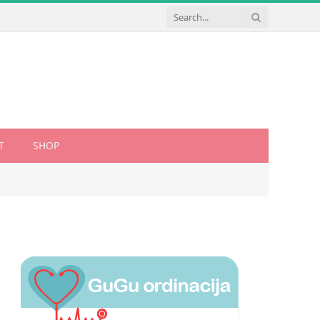
T
SHOP