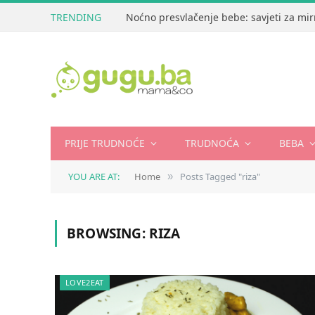
TRENDING
Noćno presvlačenje bebe: savjeti za mir
PRIJE TRUDNOĆE
TRUDNOĆA
BEBA
YOU ARE AT:
Home
Posts Tagged "riza"
»
BROWSING:
RIZA
LOVE2EAT