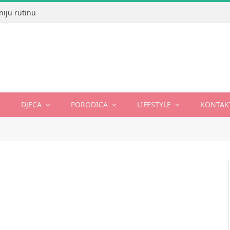
niju rutinu
DJECA
PORODICA
LIFESTYLE
KONTAK