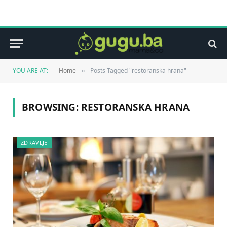
YOU ARE AT:
Home
Posts Tagged "restoranska hrana"
»
BROWSING:
RESTORANSKA HRANA
ZDRAVLJE