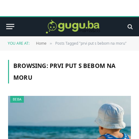
YOU ARE AT:
Home
Posts Tagged "prvi put s bebom na moru"
»
BROWSING:
PRVI PUT S BEBOM NA
MORU
BEBA