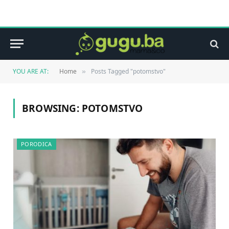
YOU ARE AT:
Home
Posts Tagged "potomstvo"
»
BROWSING:
POTOMSTVO
PORODICA