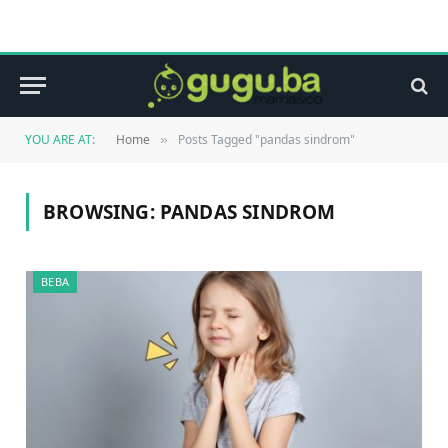
YOU ARE AT:
Home
Posts Tagged "pandas sindrom"
»
BROWSING:
PANDAS SINDROM
BEBA