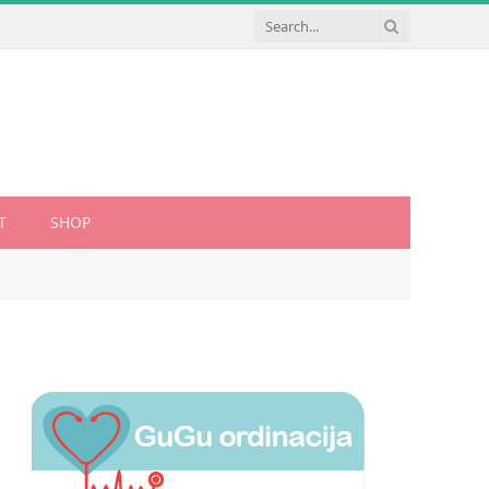
T
SHOP