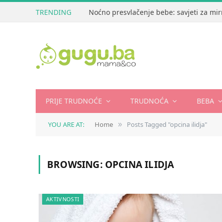
TRENDING
Noćno presvlačenje bebe: savjeti za mir
PRIJE TRUDNOĆE
TRUDNOĆA
BEBA
YOU ARE AT:
Home
Posts Tagged "opcina ilidja"
»
BROWSING:
OPCINA ILIDJA
AKTIVNOSTI