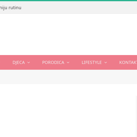
niju rutinu
DJECA
PORODICA
LIFESTYLE
KONTAK