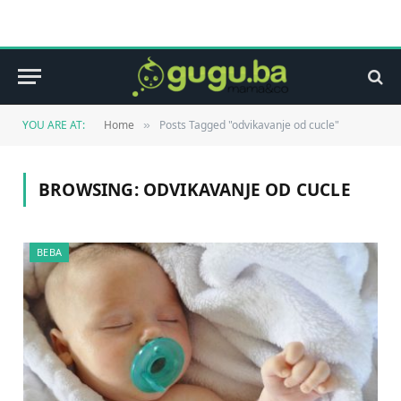
YOU ARE AT:
Home
Posts Tagged "odvikavanje od cucle"
»
BROWSING:
ODVIKAVANJE OD CUCLE
BEBA