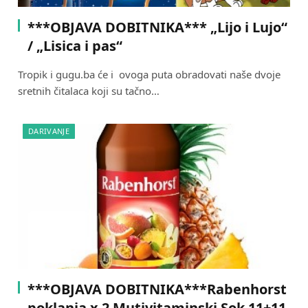
***OBJAVA DOBITNIKA*** „Lijo i Lujo“
/ „Lisica i pas“
Tropik i gugu.ba će i ovoga puta obradovati naše dvoje
sretnih čitalaca koji su tačno…
DARIVANJE
***OBJAVA DOBITNIKA***Rabenhorst
poklanja x 2 Mutivitaminski Sok 11+11