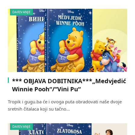
DARIVANJE
*** OBJAVA DOBITNIKA***„Medvjedić
Winnie Pooh“/“Vini Pu“
Tropik i gugu.ba će i ovoga puta obradovati naše dvoje
sretnih čitalaca koji su tačno…
DARIVANJE