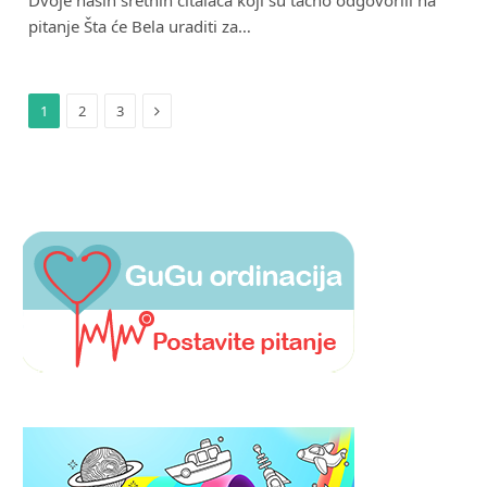
Dvoje naših sretnih čitalaca koji su tačno odgovorili na
pitanje Šta će Bela uraditi za…
Next
1
2
3