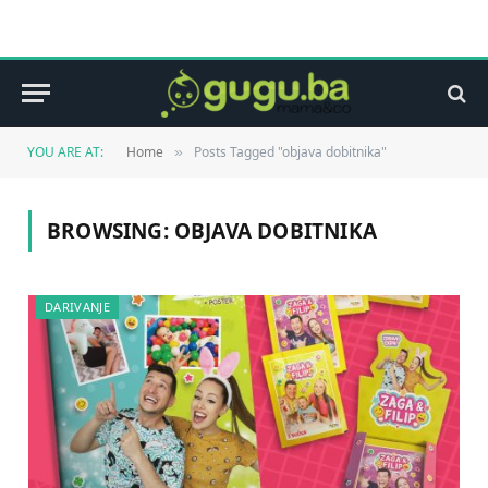
YOU ARE AT:
Home
Posts Tagged "objava dobitnika"
»
BROWSING:
OBJAVA DOBITNIKA
DARIVANJE