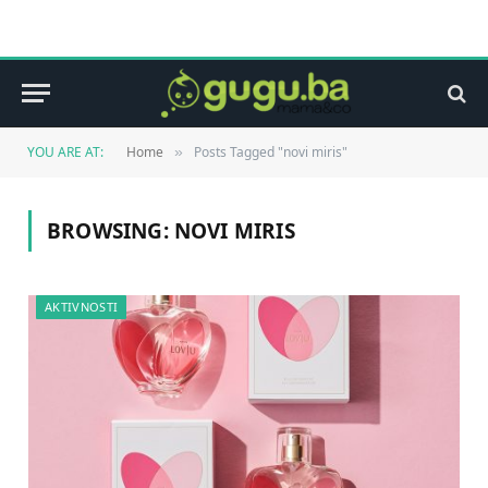
YOU ARE AT:
Home
Posts Tagged "novi miris"
»
BROWSING:
NOVI MIRIS
AKTIVNOSTI