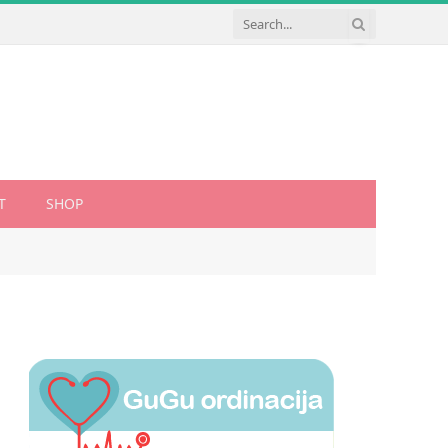
T
SHOP