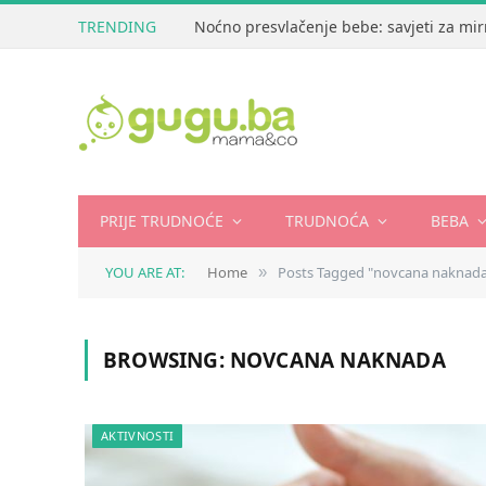
TRENDING
Noćno presvlačenje bebe: savjeti za mir
PRIJE TRUDNOĆE
TRUDNOĆA
BEBA
YOU ARE AT:
Home
Posts Tagged "novcana naknad
»
BROWSING:
NOVCANA NAKNADA
AKTIVNOSTI