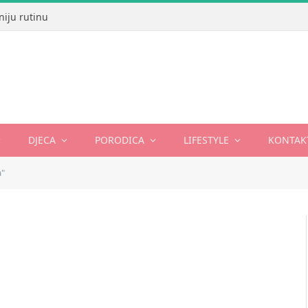
niju rutinu
DJECA
PORODICA
LIFESTYLE
KONTAK
a"