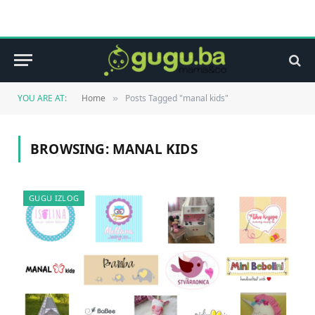
YOU ARE AT:
Home
Posts Tagged "manal kids"
»
BROWSING:
MANAL KIDS
GUGU IZLOG