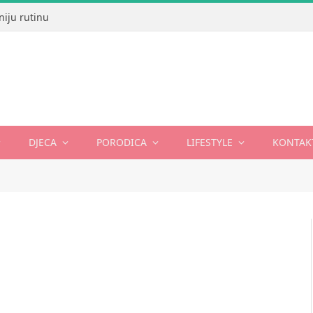
niju rutinu
DJECA
PORODICA
LIFESTYLE
KONTAK