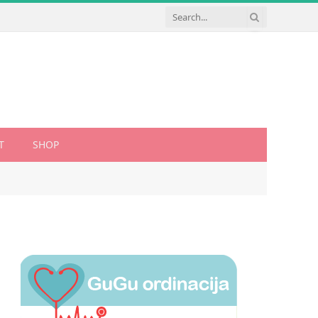
T
SHOP