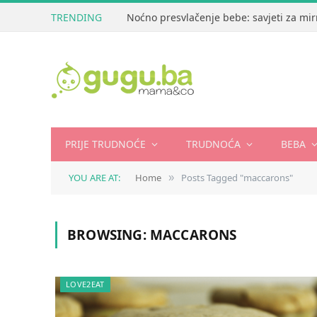
TRENDING
Noćno presvlačenje bebe: savjeti za mir
PRIJE TRUDNOĆE
TRUDNOĆA
BEBA
YOU ARE AT:
Home
Posts Tagged "maccarons"
»
BROWSING:
MACCARONS
LOVE2EAT