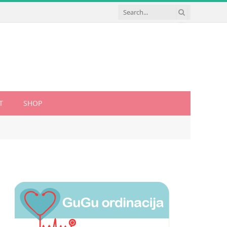
T
SHOP