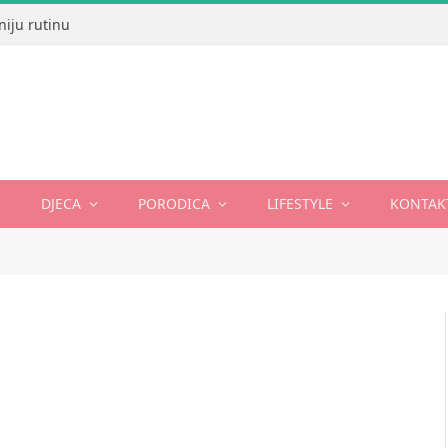
niju rutinu
DJECA
PORODICA
LIFESTYLE
KONTAK