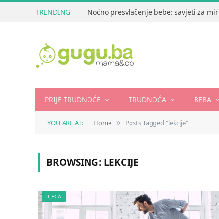
TRENDING
Noćno presvlačenje bebe: savjeti za mir
PRIJE TRUDNOĆE
TRUDNOĆA
BEBA
YOU ARE AT:
Home
Posts Tagged "lekcije"
»
BROWSING:
LEKCIJE
DJECA