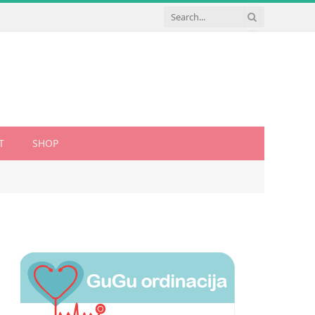
T
SHOP