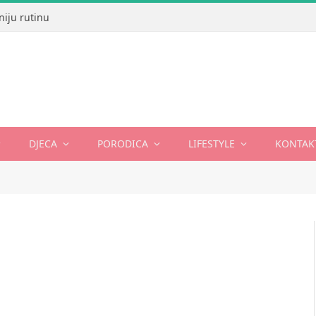
niju rutinu
DJECA
PORODICA
LIFESTYLE
KONTAK