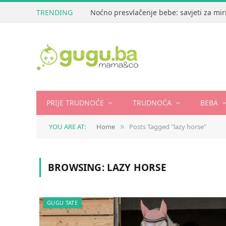
TRENDING
Noćno presvlačenje bebe: savjeti za mir
PRIJE TRUDNOĆE
TRUDNOĆA
BEBA
YOU ARE AT:
Home
Posts Tagged "lazy horse"
»
BROWSING:
LAZY HORSE
GUGU TATE