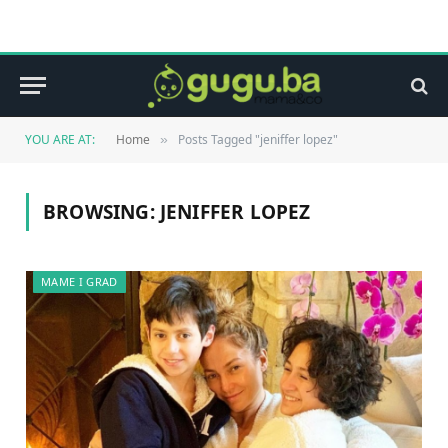
YOU ARE AT:
Home
Posts Tagged "jeniffer lopez"
»
BROWSING:
JENIFFER LOPEZ
MAME I GRAD