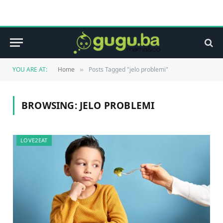
YOU ARE AT:
Home
Posts Tagged "jelo problemi"
»
BROWSING:
JELO PROBLEMI
LOVE2EAT