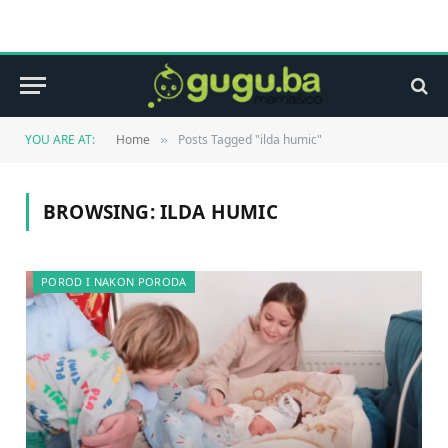
YOU ARE AT:
Home
Posts Tagged "ilda humic"
»
BROWSING:
ILDA HUMIC
POROD I NAKON PORODA