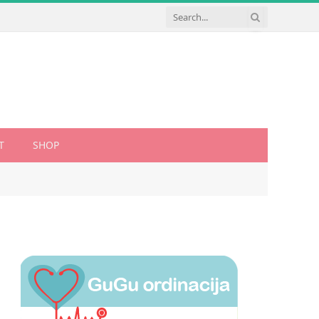
T
SHOP