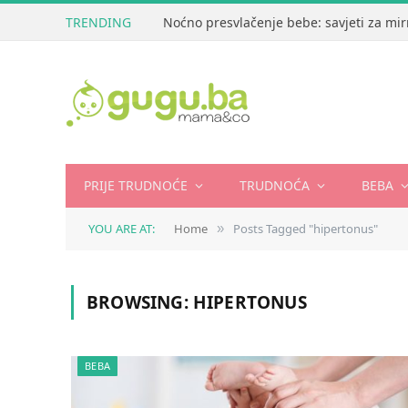
TRENDING
Noćno presvlačenje bebe: savjeti za mir
PRIJE TRUDNOĆE
TRUDNOĆA
BEBA
YOU ARE AT:
Home
Posts Tagged "hipertonus"
»
BROWSING:
HIPERTONUS
BEBA