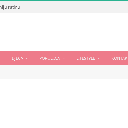
niju rutinu
DJECA
PORODICA
LIFESTYLE
KONTAK