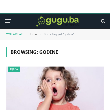
YOU ARE AT:
Home
Posts Tagged "godine"
»
BROWSING:
GODINE
DJECA