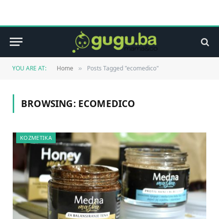
YOU ARE AT:
Home
Posts Tagged "ecomedico"
»
BROWSING:
ECOMEDICO
KOZMETIKA