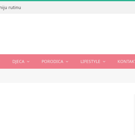
niju rutinu
DJECA
PORODICA
LIFESTYLE
KONTAK