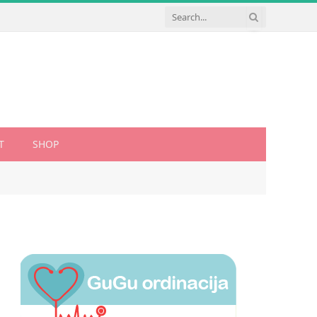
T
SHOP