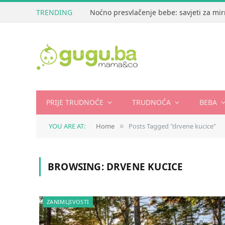
TRENDING
Noćno presvlačenje bebe: savjeti za mir
PRIJE TRUDNOĆE
TRUDNOĆA
BEBA
YOU ARE AT:
Home
Posts Tagged "drvene kucice"
»
BROWSING:
DRVENE KUCICE
ZANIMLJIVOSTI