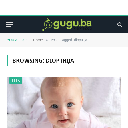
YOU ARE AT:
Home
Posts Tagged "dioptrija"
»
BROWSING:
DIOPTRIJA
BEBA