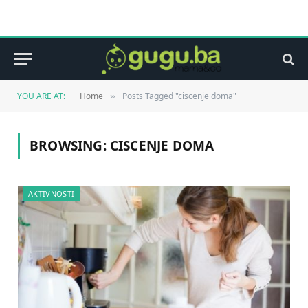
YOU ARE AT:
Home
Posts Tagged "ciscenje doma"
»
BROWSING:
CISCENJE DOMA
AKTIVNOSTI