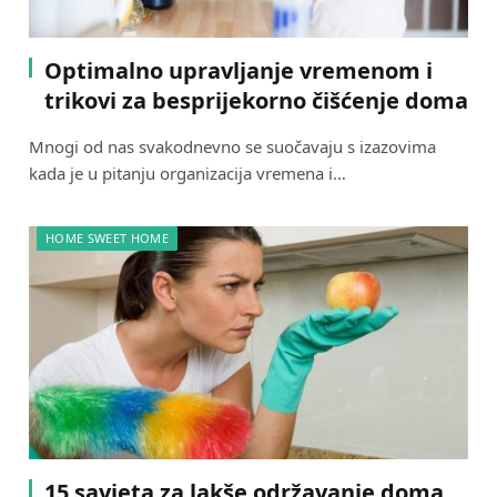
Optimalno upravljanje vremenom i
trikovi za besprijekorno čišćenje doma
Mnogi od nas svakodnevno se suočavaju s izazovima
kada je u pitanju organizacija vremena i…
HOME SWEET HOME
15 savjeta za lakše održavanje doma