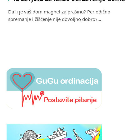
Da li je vaš dom magnet za prašinu? Periodično
spremanje i čišćenje nije dovoljno dobro?…