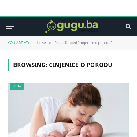
YOU ARE AT:
Home
Posts Tagged "cinjenice o porodu"
»
BROWSING:
CINJENICE O PORODU
BEBA