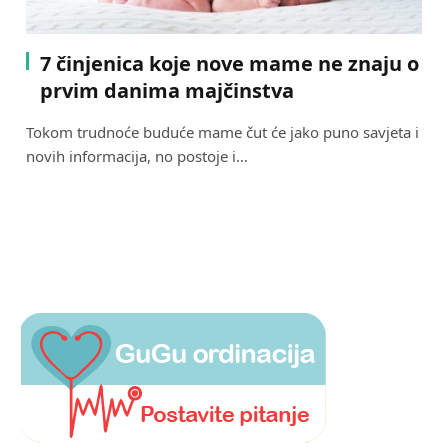
7 činjenica koje nove mame ne znaju o
prvim danima majčinstva
Tokom trudnoće buduće mame čut će jako puno savjeta i
novih informacija, no postoje i…