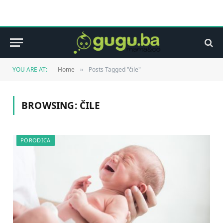
YOU ARE AT:
Home
Posts Tagged "čile"
»
BROWSING:
ČILE
PORODICA