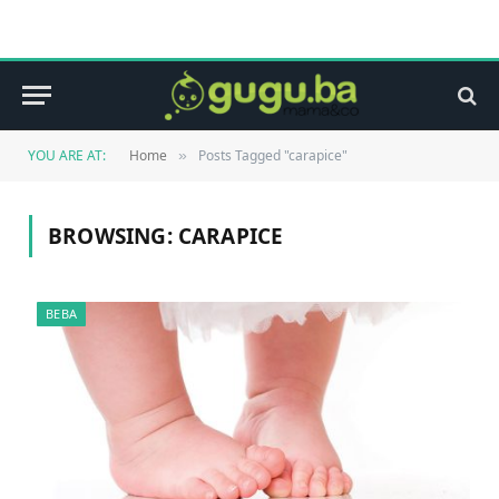
YOU ARE AT:
Home
Posts Tagged "carapice"
»
BROWSING:
CARAPICE
BEBA