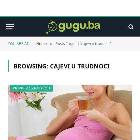
YOU ARE AT:
Home
Posts Tagged "cajevi u trudnoci"
»
BROWSING:
CAJEVI U TRUDNOCI
PRIPREMA ZA POROD