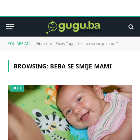
YOU ARE AT:
Home
Posts Tagged "beba se smije mami"
»
BROWSING:
BEBA SE SMIJE MAMI
BEBA