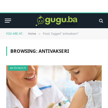
YOU ARE AT:
Home
Posts Tagged "antivakseri"
»
BROWSING:
ANTIVAKSERI
AKTIVNOSTI