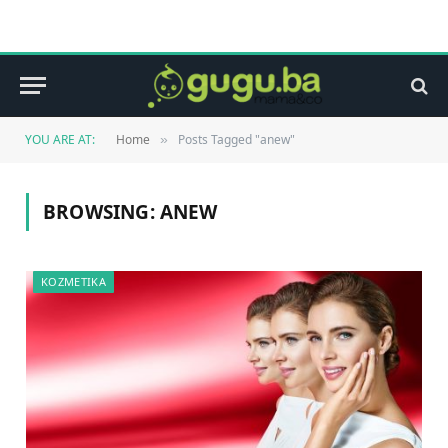
YOU ARE AT:
Home
Posts Tagged "anew"
»
BROWSING:
ANEW
KOZMETIKA