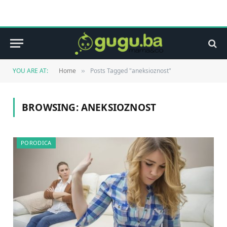
YOU ARE AT:
Home
Posts Tagged "aneksioznost"
»
BROWSING:
ANEKSIOZNOST
PORODICA