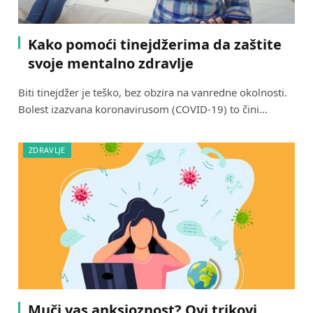
Kako pomoći tinejdžerima da zaštite
svoje mentalno zdravlje
Biti tinejdžer je teško, bez obzira na vanredne okolnosti.
Bolest izazvana koronavirusom (COVID-19) to čini…
ZDRAVLJE
Muči vas anksioznost? Ovi trikovi