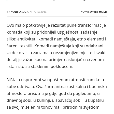
BY
MAIR ORUC
ON
14/10/2013
HOME SWEET HOME
Ovo malo potkrovlje je rezultat pune transformacije
komada koji su pridonijeli uspješnosti sadašnje
slike: antikviteti, komadi namještaja, etno elementi i
šareni tekstili. Komadi namještaja koji su odabrani
za dekoraciju zauzimaju nezamjenjivo mjesto i svaki
detalj je važan kao na primjer naslonjač u crvenom
i stari sto sa staklenim poklopcem.
Ništa u usporedbi sa opuštenom atmosferom koju
sobe otkrivaju. Ova šarmantna rustikalna i boemska
atmosfera prisutna je gdje god da pogledamo, u
dnevnoj sobi, u kuhinji, u spavaćoj sobi i u kupatilu
sa svojim zelenim tonovima i prirodnim svjetlom.