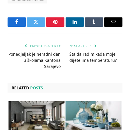
Facebook
Twitter
Pinterest
LinkedIn
Tumblr
Email
PREVIOUS ARTICLE
NEXT ARTICLE
Ponedjeljak je neradni dan
Šta da radim kada moje
u školama Kantona
dijete ima temperaturu?
Sarajevo
RELATED
POSTS